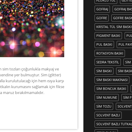
FLOKLU TÜL
GLITT
GOFRAJ
GOFRAJ BA
GOFRE
GOFRE BASK
KRISTAL TÜL SIM BASKI
PIGMENT BASKI
PU
PUL BASKI
PUL PAY
ROTASYON BASKI
SEDRA TEKSTIL
SIM
en sim tozları çoğunlukla makyaj ve
SIM BASKI
SIM BASK
kendine yer bulmuştur. Sim (glitter)
SIM BASKI MAKINASI
lla kurulutulacağı için hem ısıya karşı
tkalın kurumasını sağlamak için fikse
SIM BONCUK BASKI
ya maruz bırakılmamalıdır.
SIM NUMUNE
SIM P
SIM TOZU
SOLVENT
SOLVENT BAZLI
SOLVENT BAZLI TUTKA