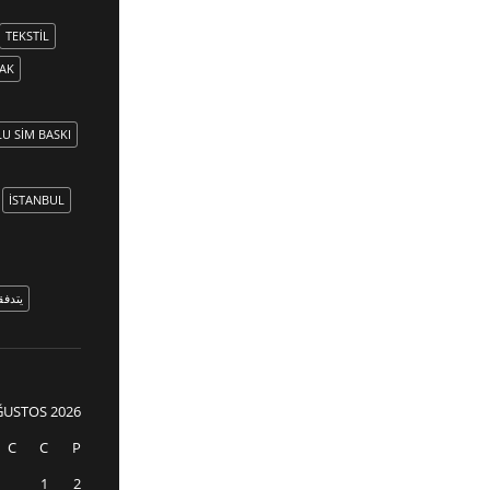
TEKSTIL
AK
U SIM BASKI
İSTANBUL
يتدف
ĞUSTOS 2026
C
C
P
1
2