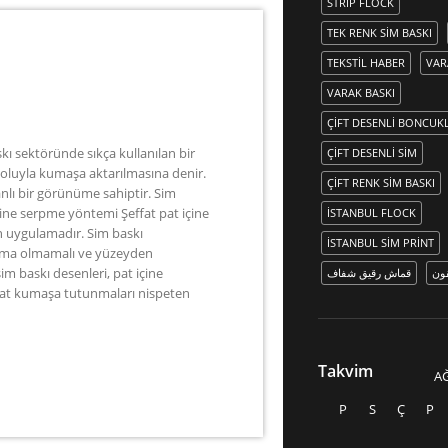
STRIP FLOCK
TEK RENK SIM BASKI
TEKSTIL HABER
VAR
VARAK BASKI
ÇIFT DESENLI BONCUKL
skı sektöründe sıkça kullanılan bir
ÇIFT DESENLI SIM
bı yoluyla kumaşa aktarılmasına denir.
ÇIFT RENK SIM BASKI
nlı bir görünüme sahiptir. Sim
ine serpme yöntemi Şeffat pat içine
İSTANBUL FLOCK
an uygulamadır. Sim baskı
İSTANBUL SIM PRINT
zalma olmamalı ve yüzeyden
m baskı desenleri, pat içine
قون
قماش رقيق شفاف
at kumaşa tutunmaları nispeten
Takvim
A
P
S
Ç
P