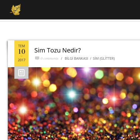
TEM
Sim Tozu Nedir?
10
0 comments
BILGI BANKASI
SIM (GLITTER)
2017