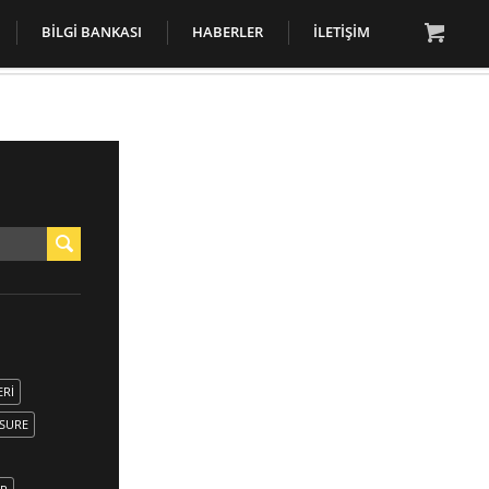

BILGI BANKASI
HABERLER
İLETİŞİM
ERI
SURE