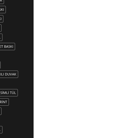
ER
SKI
I
L
ET BASKI
ILI DUVAK
SIMLI TÜL
RINT
L