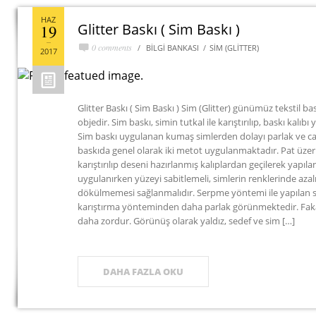
HAZ
Glitter Baskı ( Sim Baskı )
19
0 comments
BILGI BANKASI
SIM (GLITTER)
2017
Glitter Baskı ( Sim Baskı ) Sim (Glitter) günümüz tekstil ba
objedir. Sim baskı, simin tutkal ile karıştırılıp, baskı kalı
Sim baskı uygulanan kumaş simlerden dolayı parlak ve ca
baskıda genel olarak iki metot uygulanmaktadır. Pat üzer
karıştırılıp deseni hazırlanmış kalıplardan geçilerek yapıl
uygulanırken yüzeyi sabitlemeli, simlerin renklerinde a
dökülmemesi sağlanmalıdır. Serpme yöntemi ile yapılan si
karıştırma yönteminden daha parlak görünmektedir. Fak
daha zordur. Görünüş olarak yaldız, sedef ve sim […]
DAHA FAZLA OKU